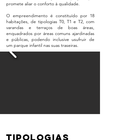
promete aliar o conforto à qualidade.
O empreendimento é constituído por 18
habitações, de tipologias T0, T1 e T2, com
varandas e terraços de boas áreas,
enquadrados por áreas comuns ajardinadas
e públicas, podendo inclusive usufruir de
um parque infantil nas suas traseiras.
Tipologias